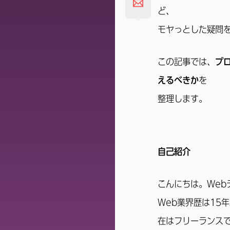
ど、
モヤっとした疑問
この記事では、
プ
えるべきか
を
整理します。
自己紹介
こんにちは。Web
Web業界歴は15
在はフリーランス