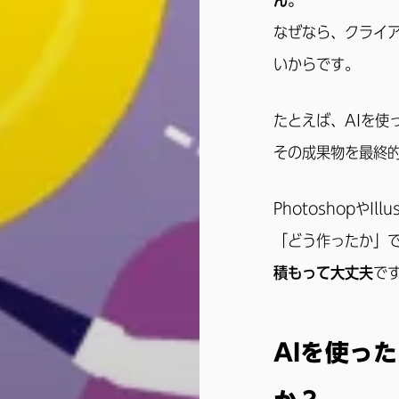
ん。
なぜなら、クライ
いからです。
たとえば、AIを使
その成果物を最終
PhotoshopやIl
「どう作ったか」
積もって大丈夫
で
AIを使っ