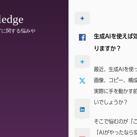
ledge
グに関する悩みや
生成AIを使えば
りますか？
最近、生成AIを使
画像、コピー、構
実際に手を動かす前
いでしょうか？
そこで悩むのが「
「AIがやったなら