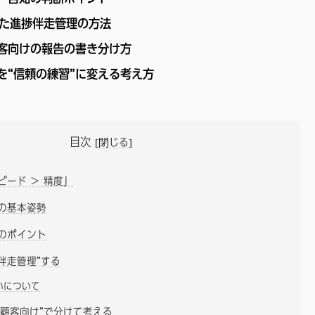
した進捗伴走管理の方法
客向けの報告の書き分け方
を“信頼の練習”に変える考え方
目次
[
閉じる
]
ピード ＞ 精度」
の基本姿勢
のポイント
“伴走管理”する
いについて
“顧客向け”で分けて考える