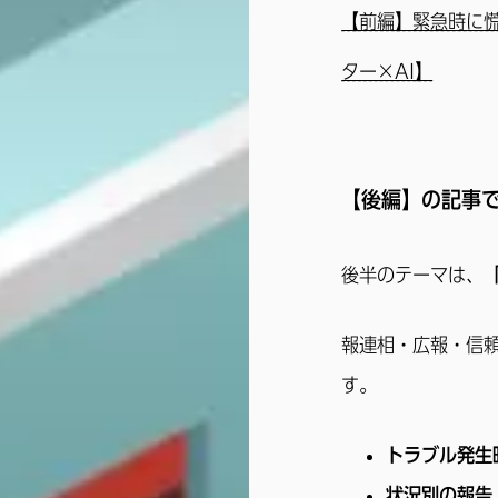
【前編】緊急時に
ター×AI】
【
後編】の記事
後半のテーマは、
報連相・広報・信
す。
トラブル発生
状況別の報告